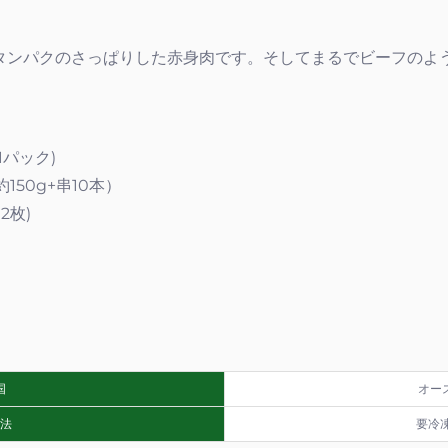
タンパクのさっぱりした赤身肉です。そしてまるでビーフのよ
1パック)
150g+串10本）
×2枚)
国
オー
法
要冷凍