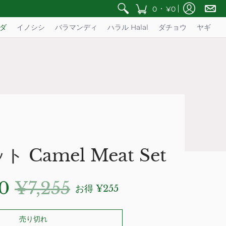
•
0
¥0
ダ
イノシシ
バラマンディ
ハラル Halal
ダチョウ
ヤギ
Camel Meat Set
00
¥7,255
お得
¥255