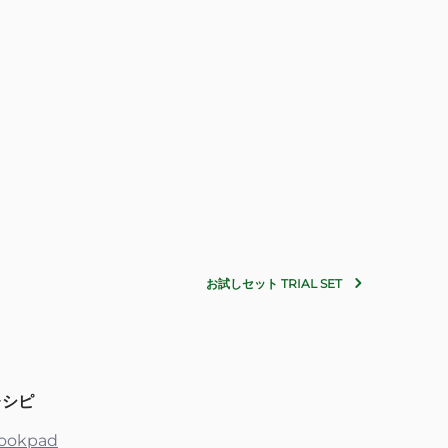
お試しセット TRIAL SET
レシピ
ookpad